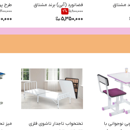
د مشتاق
فضانورد (آبی) برند مشتاق
طرح پر
,400,000
9
%
5,900,000
00,000
5,350,000
چی نوجوانی با
تختخواب تاجدار تاشوی فلزی
میز تحر