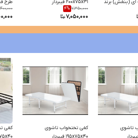
ای (بنفش) برند
200x75x31 فیبردار
طرح فض
,400,000
4
%
7,350,000
00,000
7,050,000
 تاشوی
کفی تختخواب تاشوی
کفی تخ
195x75x40 فیبردار
195x75x40 برند م