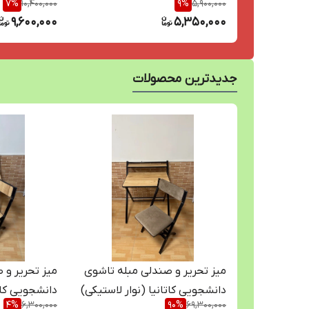
7
%
10,400,000
9
%
5,900,000
9,600,000
5,350,000
جدیدترین محصولات
میز تحریر و صندلی مبله تاشوی
میز تحریر و 
دانشجویی کاتانیا (نوار لاستیکی)
دانشجویی کاتا
4
%
6,300,000
90
%
69,300,000