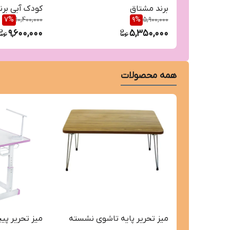
برند مشتاق
کودک آبی برن
7
%
10,400,000
9
%
5,900,000
9,600,000
5,350,000
همه محصولات
میز تحریر پایه تاشوی نشسته
میز تحریر پی