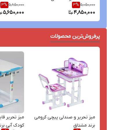
3
%
5,850,000
3
%
5,050,000
5,650,000
4,850,000
پرفروش‌ترین محصولات
میز تحریر و صندلی پیچی کرومی
میز تحریر قاب
برند مشتاق
کودک آبی برن