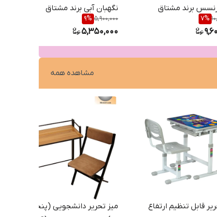
نسس برند مشتاق
نگهبان آبی برند مشتاق
9
%
5,900,000
7
%
10
5,350,000
9,6
مشاهده همه
یر قابل تنظیم ارتفاع
میز تحریر دانشجویی (پنجره