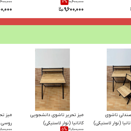
,400,000
7
%
10,400,000
00,000
9,600,000
صندلی تاشوی
میز تحریر تاشوی دانشجویی
میز تح
نیا (نوار لاستیکی)
کاتانیا (نوار لاستیکی)
روسی (
800,000
5
%
3,800,000