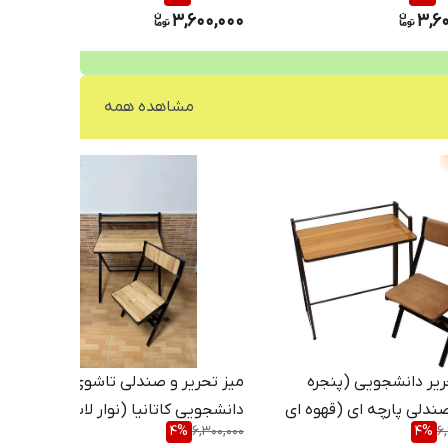
3,600,000
3,6
مشاهده همه
ریر دانشجویی (پنجره
میز تحریر و صندلی تاشوی
صندلی پارچه ای (قهوه ای
دانشجویی کاتانیا (نوار لاستیکی)
4
%
6,300,000
4
%
6
)