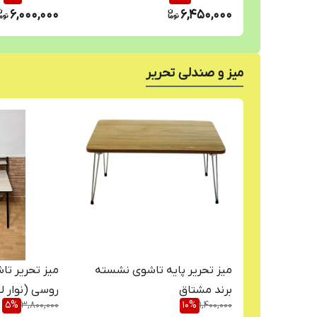
6,000,000
6,450,000
میز و صندلی تحریر
میز تحریر پایه تاشوی نشسته
میز تحریر تا
برند مشتاق
روسی (نوار ل
5
%
3,800,000
10
%
1,400,000