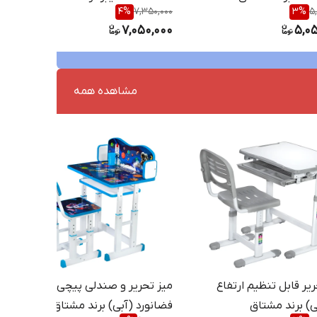
4
%
7,350,000
3
%
5
7,050,000
5,0
مشاهده همه
یر قابل تنظیم ارتفاع
میز تحریر و صندلی پیچی
 برند مشتاق
فضانورد (آبی) برند مشتاق