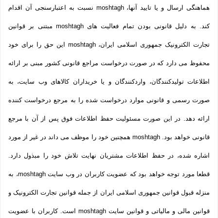
هماهنگی ارسال و یا تایید آنها، moshtagh نسبت به اعتبارسنجی آن اقدام
کند. به دلیل قانونی بودن تمام فعالیت های moshtagh مبتنی بر قوانین
تجارت الکترونیک جمهوری اسلامی ایران، moshtagh این حق را برای خود
محفوظ می دارد که در صورت درخواست مراجع قانونی کشور مبنی بر ارائه
اطلاعات تولیدکنندگان، واردکنندگان و یا خریداران کالاهای وب سایت، به
صورت رسمی و قانونی موارد درخواست شده را به مرجع درخواست کننده
ارائه دهد. در این صورت مسئولیت حفظ اطلاعات فوق پس از آن با مرجع
قانونی خواهد بود. moshtagh همچنین خود را موظف می داند در غیر از مورد
اشاره شده، در حفظ اطلاعات مشتریان نهایت تلاش خود را مبذول دارد.
قطعا مورد توجه خواهد بود که عضویت کاربران در وب سایت moshtagh، به
منزله قبول قوانین جمهوری اسلامی ایران از جمله قوانین تجارت الکترونیک و
قوانین مالی و مالیاتی و قوانین سایت moshtagh است. کاربران با عضویت