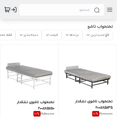
تختخواب تاشو
جدیدترین
برندها
قیمت
دسته‌بندی
فقط محص
تختخواب تاشوی تشکدار
تختخواب تاشوی تشکدار
200x85x35
200x85x50
19,500,000
19,000,000
10
%
10
%