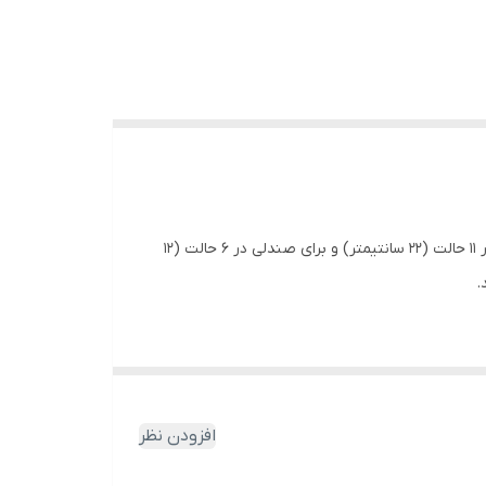
این محصول در ۵ طرح کارتونی و ۴ رنگ متفاوت تولید می شود. ارتفاع این میز و صندلی بدون باز و بست کردن پیچ و مهره، برای میز در ۱۱ حالت (۲۲ سانتیمتر) و برای صندلی در ۶ حالت (۱۲
افزودن نظر