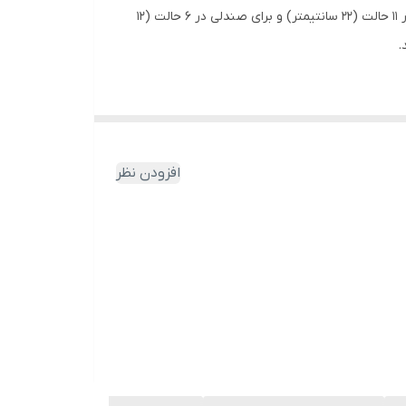
این محصول در 7 طرح کارتونی و 6 رنگ متفاوت تولید می شود. ارتفاع این میز و صندلی بدون باز و بست کردن پیچ و مهره، برای میز در ۱۱ حالت (۲۲ سانتیمتر) و برای صندلی در ۶ حالت (۱۲
افزودن نظر