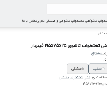
خواب تاشو
کفی تختخواب تاشو
میز و صندلی تحریر
تماس با ما
ب تاشو
ی تختخواب تاشوی 195x75x25 فیبردار
ند:
مشتاق
نگ
سفید
مشکی
ته‌بندی
:
کفی تختخواب تاشو
دازه
:
25*75*195