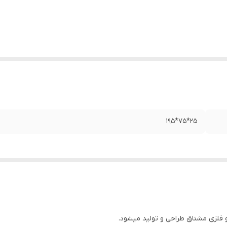
25*75*195
و فلزی مشتاق طراحی و تولید میشود.