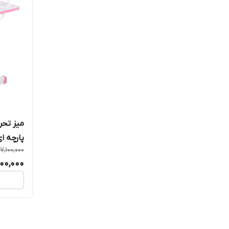
میز تحر
پارچه ا
7,100,000
800,000