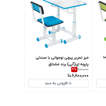
ی
میز تحریر پیچی نوجوانی با صندلی
پارچه ای(آبی) برند مشتاق
4
%
7,100,000
6,800,000
افزودن به سبد