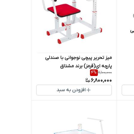
ی
میز تحریر پیچی نوجوانی با صندلی
پارچه ای(قرمز) برند مشتاق
4
%
7,100,000
6,800,000
افزودن به سبد