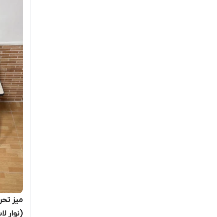
میز تحر
(نوار ل