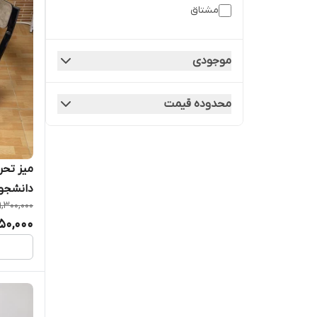
مشتاق
موجودی
محدوده قیمت
دانشجوی
9,300,000
50,000