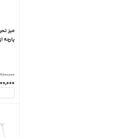
میز تحر
پارچه ا
7,100,000
800,000