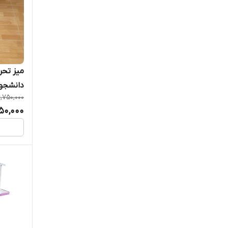
دانشجوی
,750,000
50,000